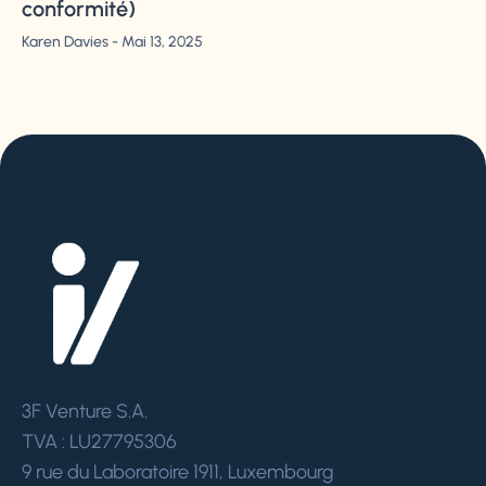
conformité)
Karen Davies
Mai 13, 2025
3F Venture S.A.
TVA : LU27795306
9 rue du Laboratoire 1911, Luxembourg